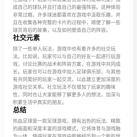
成自己的球队并且打造自己的最强阵容。这种体验
非常过瘾，许多球迷都喜欢在游戏中汲取乐趣，并
且在收集各种完整的卡片的过程中，顺便了解一些
球员背后的故事，以及如何塑造自己的阵容。
社交元素
除了一些单人玩法，游戏中也有着许多的社交玩
法。比如说，玩家可以与自己的好友一起进行玩游
戏，讨论比赛的战术和阵容方案，在游戏中共同成
长。玩家也可以在游戏中加入足球俱乐部，与其他
有共同爱好的玩家一起交流，以此建立更加深度的
游戏社交关系。社交玩法不仅增加了玩家的趣味
性，同时也让大家能够了解更多人的想法，加深与
积累生活中真实的朋友。
总结
热血足球是一款足球游戏，拥有出色的玩法、精致
的画面和深度丰富的游戏模式，它将体育与游戏融
为一体，使得玩家在游戏中能够经历到一个新的世