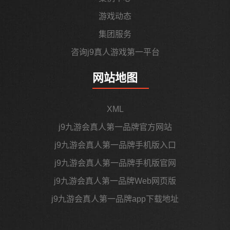
游戏动态
集团服务
咨询j9真人游戏第一平台
网站地图
XML
j9九游会真人第一品牌官方网站
j9九游会真人第一品牌手机版入口
j9九游会真人第一品牌手机版官网
j9九游会真人第一品牌Web网页版
j9九游会真人第一品牌app下载地址