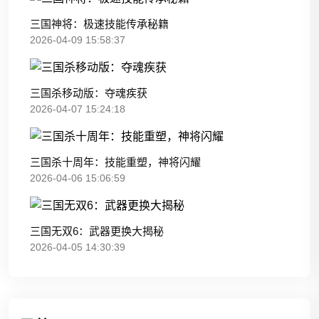
三国神将：极速技能传承秘籍
2026-04-09 15:58:37
三国杀移动版：夺魂疾获
2026-04-07 15:24:18
三国杀十周年：技能重塑，神将闪耀
2026-04-06 15:06:59
三国无双6：武器更换大揭秘
2026-04-05 14:30:39