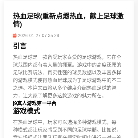
热血足球(重新点燃热血，献上足球激
情)
2026-01-27 07:35:28
引言
热血足球是一款备受玩家喜爱的足球游戏，它在全
球范围内都有着大量的拥趸。游戏中的高度还原的
足球比赛玩法、真实性强的球员数据以及丰富多样
的游戏模式使得热血足球成为了足球游戏中的不二
之选。本篇文章将从多个维度介绍热血足球的魅
力，让大家了解更多这款游戏的魅力所在。
j9真人游戏第一平台
游戏模式
在热血足球中，玩家可以选择多种游戏模式，每一
种模式都让玩家感受到不同的足球精髓。比如说，
竞技场模式让两队玩家在规定时间内进行一对一的