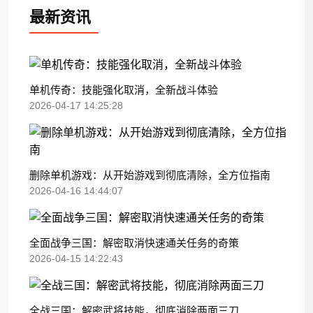
最新资讯
单机传奇：技能强化取消，全新战斗体验
2026-04-17 14:25:28
删除单机游戏：从开始游戏到彻底清除，全方位指南
2026-04-16 14:44:07
全面战争三国：解密取消快速通关任务的奇策
2026-04-15 14:22:43
全战三国：解密武将技能，彻底消除两面三刀