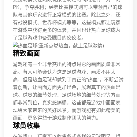
PK，争夺胜利；经典比赛模式则可以带领自己的球
队与其他玩家进行正常模式的比赛。除此之外，还
有战役模式、世界杯模式等等，这些模式都让玩家
在游戏中获得更多的体验，并且也让热血足球成为
了足球游戏中备受瞩目的佼佼者。
精致画面
游戏还有一个非常突出的特点是它的画面质量非常
高。有人可能会认为这是足球游戏，画质不用太
高，但是热血足球却做到了真正的“热血”，不断尝试
着创新，让画面方面更加出色，展现真正的热血足
球。球员的细节处理、足球场地的细节处理等方面
都非常到位，真实感爆棚。这些都是游戏中画面表
现给大家带来的美好风景。而游戏能有如此精美的
画面，更多得益于游戏制作团队的努力。
球员收集
在游戏中，玩家可以收集各式各样的足球明星，组